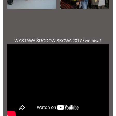
WYSTAWA ŚRODOWISKOWA 2017 / wernisaż