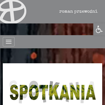
roman przewoźnik
Otwórz 