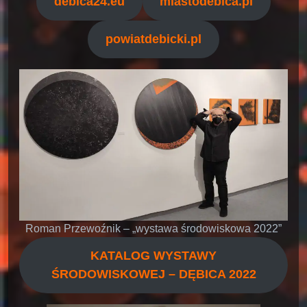
debica24.eu
miastodebica.pl
powiatdebicki.pl
Roman Przewoźnik – „wystawa środowiskowa 2022”
KATALOG WYSTAWY
ŚRODOWISKOWEJ – DĘBICA 2022