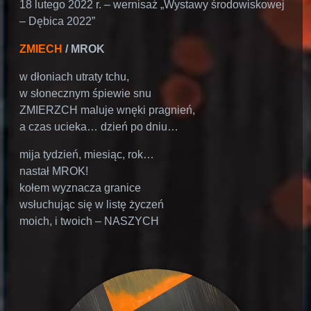
18 lutego 2022 r. – wernisaż „Wystawy środowiskowej
– Dębica 2022”
ZMIECH
/ MROK
w dłoniach utraty tchu,
w słonecznym śpiewie snu
ZMIERZCH maluje wnęki pragnień,
a czas ucieka… dzień po dniu…
mija tydzień, miesiąc, rok…
nastał MROK!
kołem wyznacza granice
wsłuchując się w listę życzeń
moich, i twoich – NASZYCH