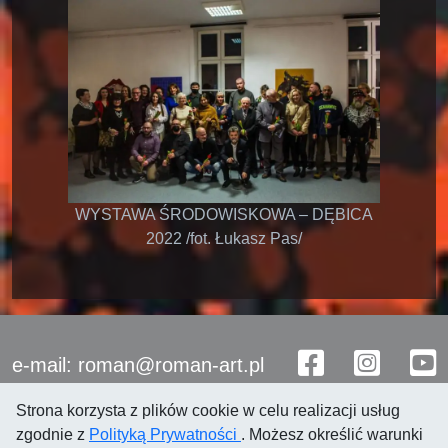
WYSTAWA ŚRODOWISKOWA – DĘBICA
2022 /fot. Łukasz Pas/
e-mail: roman@roman-art.pl
Strona korzysta z plików cookie w celu realizacji usług
zgodnie z
Polityką Prywatności
. Możesz określić warunki