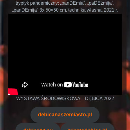
tryptyk pandemiczny: „panDEmia”, „paDEżmija”,
„panDEmija” 3x 50×50 cm, technika własna, 2021 r.
WYSTAWA ŚRODOWISKOWA – DĘBICA 2022
debicanaszemiasto.pl