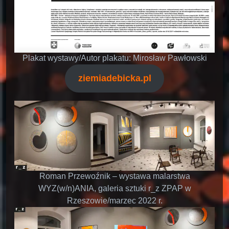
Plakat wystawy/Autor plakatu: Mirosław Pawłowski
ziemiadebicka.pl
Roman Przewoźnik – wystawa malarstwa
WYZ(w/n)ANIA, galeria sztuki r_z ZPAP w
Rzeszowie/marzec 2022 r.