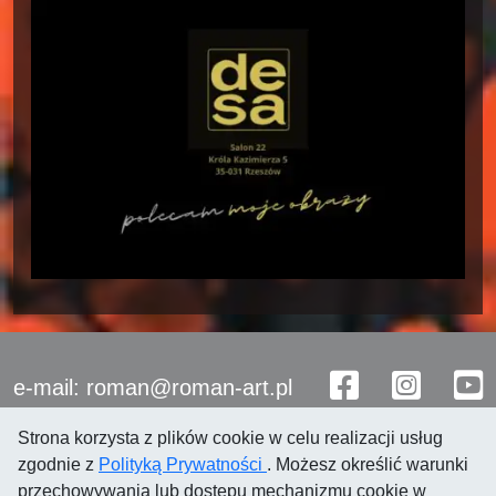
e-mail: roman@roman-art.pl
Strona korzysta z plików cookie w celu realizacji usług
zgodnie z
Polityką Prywatności
. Możesz określić warunki
przechowywania lub dostępu mechanizmu cookie w