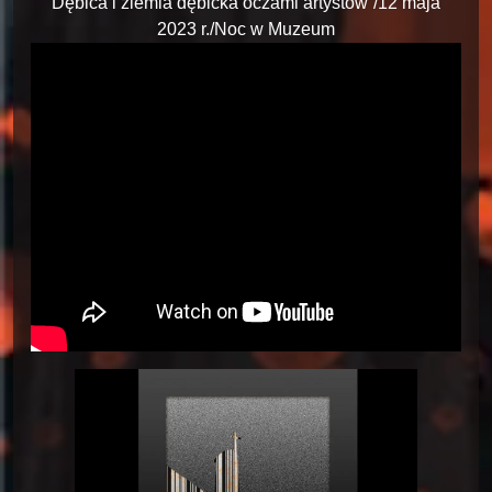
Dębica i ziemia dębicka oczami artystów”/12 maja
2023 r./Noc w Muzeum