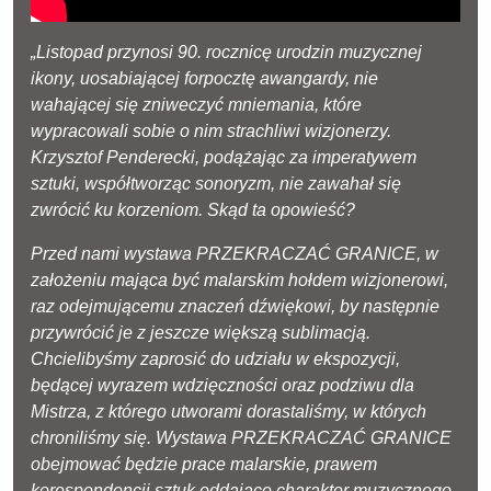
„Listopad przynosi 90. rocznicę urodzin muzycznej
ikony, uosabiającej forpocztę awangardy, nie
wahającej się zniweczyć mniemania, które
wypracowali sobie o nim strachliwi wizjonerzy.
Krzysztof Penderecki, podążając za imperatywem
sztuki, współtworząc sonoryzm, nie zawahał się
zwrócić ku korzeniom. Skąd ta opowieść?
Przed nami wystawa PRZEKRACZAĆ GRANICE, w
założeniu mająca być malarskim hołdem wizjonerowi,
raz odejmującemu znaczeń dźwiękowi, by następnie
przywrócić je z jeszcze większą sublimacją.
Chcielibyśmy zaprosić do udziału w ekspozycji,
będącej wyrazem wdzięczności oraz podziwu dla
Mistrza, z którego utworami dorastaliśmy, w których
chroniliśmy się. Wystawa PRZEKRACZAĆ GRANICE
obejmować będzie prace malarskie, prawem
korespondencji sztuk oddające charakter muzycznego