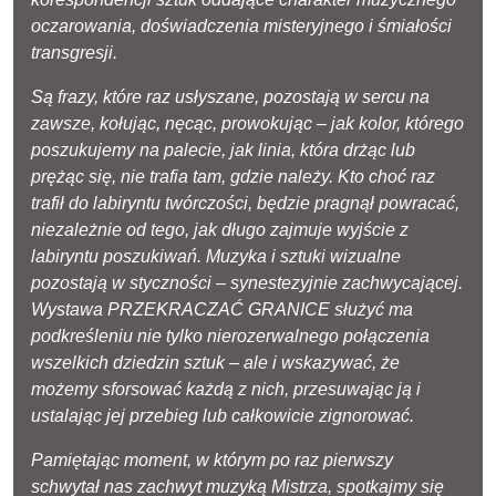
oczarowania, doświadczenia misteryjnego i śmiałości
transgresji.
Są frazy, które raz usłyszane, pozostają w sercu na
zawsze, kołując, nęcąc, prowokując – jak kolor, którego
poszukujemy na palecie, jak linia, która drżąc lub
prężąc się, nie trafia tam, gdzie należy. Kto choć raz
trafił do labiryntu twórczości, będzie pragnął powracać,
niezależnie od tego, jak długo zajmuje wyjście z
labiryntu poszukiwań. Muzyka i sztuki wizualne
pozostają w styczności – synestezyjnie zachwycającej.
Wystawa PRZEKRACZAĆ GRANICE służyć ma
podkreśleniu nie tylko nierozerwalnego połączenia
wszelkich dziedzin sztuk – ale i wskazywać, że
możemy sforsować każdą z nich, przesuwając ją i
ustalając jej przebieg lub całkowicie zignorować.
Pamiętając moment, w którym po raz pierwszy
schwytał nas zachwyt muzyką Mistrza, spotkajmy się