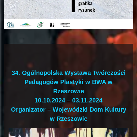
34. Ogólnopolska Wystawa Twórczości
Pedagogów Plastyki w BWA w
Rzeszowie
10.10.2024 – 03.11.2024
Organizator – Wojewódzki Dom Kultury
w Rzeszowie