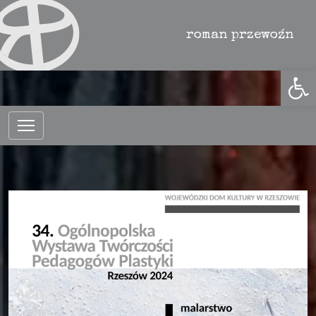
roman przewoźnik
Otwórz 