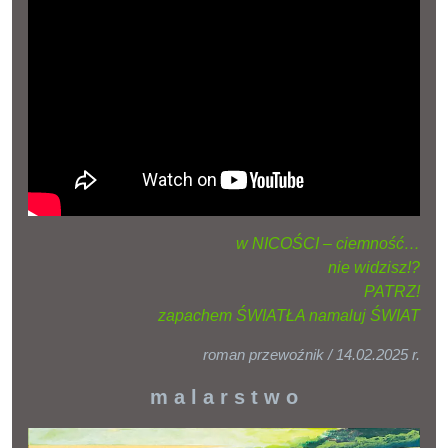
w NICOŚCI – ciemność…
nie widzisz!?
PATRZ!
zapachem ŚWIATŁA namaluj ŚWIAT
roman przewoźnik / 14.02.2025 r.
m a l a r s t w o