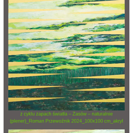
z cyklu zapach światła – Zasów – naturalnie
(plener)_Roman Przewoźnik 2024_100x100 cm_akryl