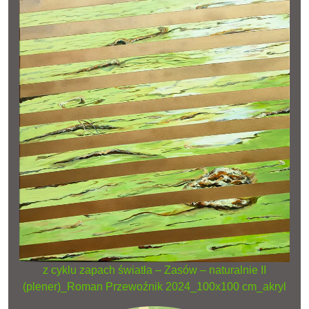
z cyklu zapach światła – Zasów – naturalnie II
(plener)_Roman Przewoźnik 2024_100x100 cm_akryl