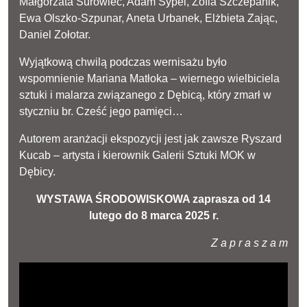
Małgorzata Surowiec, Adam Sypel, Zofia Szczepanik,
Ewa Olszko-Szpunar, Aneta Urbanek, Elżbieta Zając,
Daniel Zołotar.
Wyjątkową chwilą podczas wernisażu było
wspomnienie Mariana Matłoka – wiernego wielbiciela
sztuki i malarza związanego z Dębicą, który zmarł w
styczniu br. Cześć jego pamięci…
Autorem aranżacji ekspozycji jest jak zawsze Ryszard
Kucab – artysta i kierownik Galerii Sztuki MOK w
Dębicy.
WYSTAWA ŚRODOWISKOWA zaprasza od 14
lutego do 8 marca 2025 r.
Z a p r a s z a m