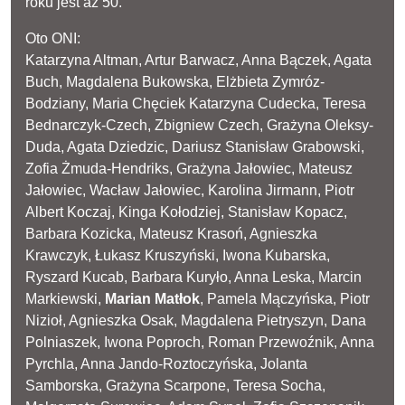
roku jest aż 50.
Oto ONI:
Katarzyna Altman, Artur Barwacz, Anna Bączek, Agata
Buch, Magdalena Bukowska, Elżbieta Zymróz-
Bodziany, Maria Chęciek Katarzyna Cudecka, Teresa
Bednarczyk-Czech, Zbigniew Czech, Grażyna Oleksy-
Duda, Agata Dziedzic, Dariusz Stanisław Grabowski,
Zofia Żmuda-Hendriks, Grażyna Jałowiec, Mateusz
Jałowiec, Wacław Jałowiec, Karolina Jirmann, Piotr
Albert Koczaj, Kinga Kołodziej, Stanisław Kopacz,
Barbara Kozicka, Mateusz Krasoń, Agnieszka
Krawczyk, Łukasz Kruszyński, Iwona Kubarska,
Ryszard Kucab, Barbara Kuryło, Anna Leska, Marcin
Markiewski,
Marian Matłok
, Pamela Mączyńska, Piotr
Nizioł, Agnieszka Osak, Magdalena Pietryszyn, Dana
Polniaszek, Iwona Poproch, Roman Przewoźnik, Anna
Pyrchla, Anna Jando-Roztoczyńska, Jolanta
Samborska, Grażyna Scarpone, Teresa Socha,