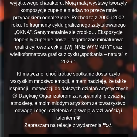
wyjątkowego charakteru. Moją małą wystawę tworzyły
kompozycje zupełnie niedawno przeze mnie
przypadkiem odnalezione. Pochodzą z 2000 i 2002
roku. To fragmenty cyklu graficznego zatytułowanego
„OKNA”. Sentymentalnie się zrobiło… Ekspozycję
dopełniły zupełnie nowe – tegoroczne miniaturowe
grafiki cyfrowe z cyklu „[W] INNE WYMIARY” oraz
wielkoformatowa grafika z cyklu „spotkania – natura” z
2026 r.
Klimatyczne, choć krótkie spotkanie dostarczyło
wszystkim mnóstwo emocji, a mam nadzieję, że także
inspiracji i motywacji do dalszych działań artystycznych
😍 Dziękuję Organizatorom za wspaniałą, przyjazną
atmosferę, a moim młodym artystkom za towarzystwo,
odwagę i chęci dzielenia się swoją wrażliwością i
talentem 🧡
Zapraszam na relację z wydarzenia 🥰🎨