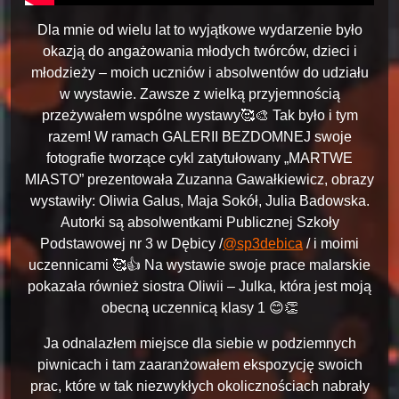
Dla mnie od wielu lat to wyjątkowe wydarzenie było
okazją do angażowania młodych twórców, dzieci i
młodzieży – moich uczniów i absolwentów do udziału
w wystawie. Zawsze z wielką przyjemnością
przeżywałem wspólne wystawy🥰🎨 Tak było i tym
razem! W ramach GALERII BEZDOMNEJ swoje
fotografie tworzące cykl zatytułowany „MARTWE
MIASTO” prezentowała Zuzanna Gawałkiewicz, obrazy
wystawiły: Oliwia Galus, Maja Sokół, Julia Badowska.
Autorki są absolwentkami Publicznej Szkoły
Podstawowej nr 3 w Dębicy /
‪@sp3debica‬
/ i moimi
uczennicami 🥰👍 Na wystawie swoje prace malarskie
pokazała również siostra Oliwii – Julka, która jest moją
obecną uczennicą klasy 1 😊👏
Ja odnalazłem miejsce dla siebie w podziemnych
piwnicach i tam zaaranżowałem ekspozycję swoich
prac, które w tak niezwykłych okolicznościach nabrały